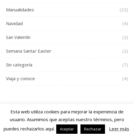
Manualidades
(22)
Navidad
(4)
San Valentín
(2)
Semana Santa/ Easter
(2)
Sin categoría
(7)
Viaja y conoce
(4)
Esta web utiliza cookies para mejorar la experiencia de
usuario. Asumimos que aceptas nuestro términos, pero
2026 Diartis Blog ©
Savona Theme by
Optima Themes
puedes rechazarlos aquí.
Leer más
Aceptar
Rechazar