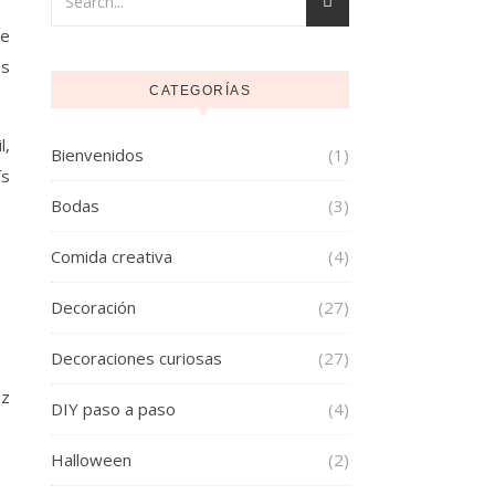
de
as
CATEGORÍAS
l,
Bienvenidos
(1)
ís
Bodas
(3)
Comida creativa
(4)
Decoración
(27)
Decoraciones curiosas
(27)
ez
DIY paso a paso
(4)
Halloween
(2)