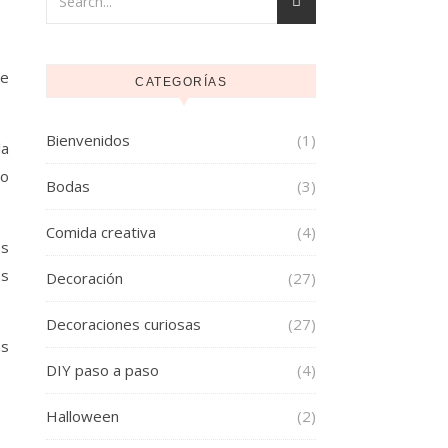
de
CATEGORÍAS
Bienvenidos
(1)
la
so
Bodas
(3)
Comida creativa
(4)
os
os
Decoración
(27)
Decoraciones curiosas
(27)
as
DIY paso a paso
(4)
Halloween
(2)