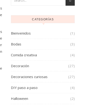
de
CATEGORÍAS
as
Bienvenidos
(1)
te
Bodas
(3)
er
un
Comida creativa
(4)
Decoración
(27)
de
Decoraciones curiosas
(27)
DIY paso a paso
(4)
Halloween
(2)