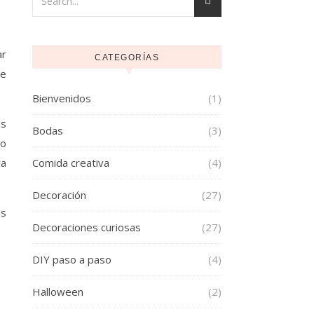
ar
CATEGORÍAS
ue
Bienvenidos
(1)
as
Bodas
(3)
lo
ra
Comida creativa
(4)
Decoración
(27)
is
Decoraciones curiosas
(27)
DIY paso a paso
(4)
Halloween
(2)