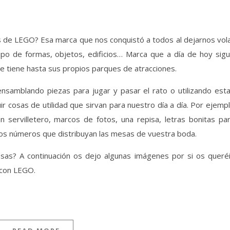
s de LEGO? Esa marca que nos conquistó a todos al dejarnos vol
tipo de formas, objetos, edificios… Marca que a día de hoy sig
e tiene hasta sus propios parques de atracciones.
ensamblando piezas para jugar y pasar el rato o utilizando est
r cosas de utilidad que sirvan para nuestro día a día. Por ejemp
n servilletero, marcos de fotos, una repisa, letras bonitas pa
r los números que distribuyan las mesas de vuestra boda.
osas? A continuación os dejo algunas imágenes por si os queré
 con LEGO.